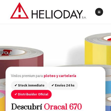
Vinilos premium para
ploteo y cartelería
✔ Stock inmediato
✔ Envíos 24 hs
✔ Distribuidor Oficial
Descubrí
Oracal 670