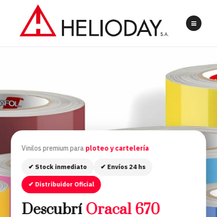
Vinilos premium para
ploteo y cartelería
✔ Stock inmediato
✔ Envíos 24 hs
✔ Distribuidor Oficial
Descubrí
Oracal 670