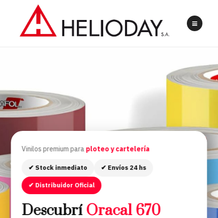
Vinilos premium para
ploteo y cartelería
✔ Stock inmediato
✔ Envíos 24 hs
✔ Distribuidor Oficial
Descubrí
Oracal 670