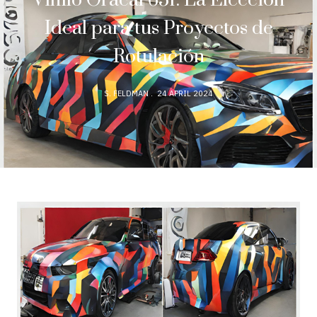
Vinilo Oracal 651: La Elección
Ideal para tus Proyectos de
Rotulación
S. FELDMAN
24 APRIL 2024