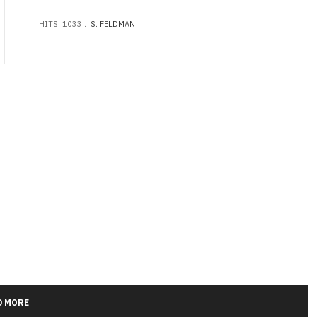
HITS: 1033
S. FELDMAN
D MORE