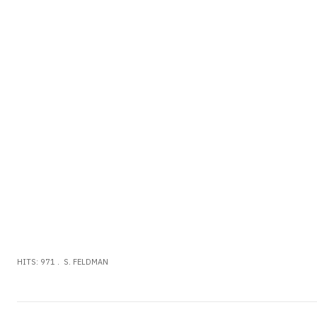
oracal vinilo, vinilos
autoadhesivos,
Importador Oracal
,
Distribuidor Oracal
,
vinilos oracal 651, vinilo
adhesivo, vinilo oracal 751,
Vinilo Oracal
HITS: 971
S. FELDMAN