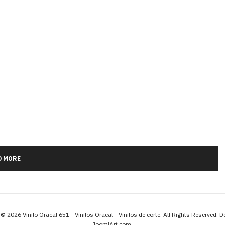
D MORE
© 2026 Vinilo Oracal 651 - Vinilos Oracal - Vinilos de corte. All Rights Reserved. 
JoomlArt.com
.