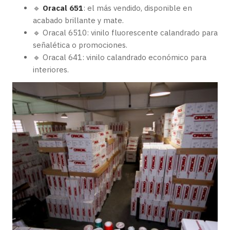
🔹
Oracal 651
: el más vendido, disponible en
acabado brillante y mate.
🔹 Oracal 6510: vinilo fluorescente calandrado para
señalética o promociones.
🔹 Oracal 641: vinilo calandrado económico para
interiores.