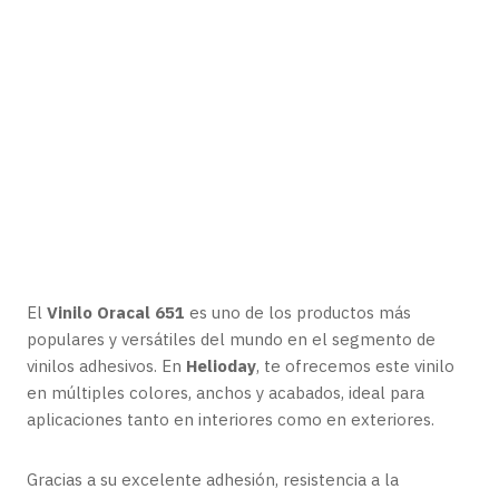
Vinilo Oracal 651: Precisión,
Durabilidad y Colores Vibrantes
S. FELDMAN
15 JULY 2025
El
Vinilo Oracal 651
es uno de los productos más
populares y versátiles del mundo en el segmento de
vinilos adhesivos. En
Helioday
, te ofrecemos este vinilo
en múltiples colores, anchos y acabados, ideal para
aplicaciones tanto en interiores como en exteriores.
Gracias a su excelente adhesión, resistencia a la