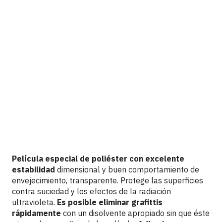
Vinilos Oracal: Laminados
especiales antigrafitti oraguard
372
S. FELDMAN
30 JANUARY 2023
Película especial de poliéster con excelente
estabilidad
dimensional y buen comportamiento de
envejecimiento, transparente. Protege las superficies
contra suciedad y los efectos de la radiación
ultravioleta.
Es posible eliminar grafittis
rápidamente
con un disolvente apropiado sin que éste