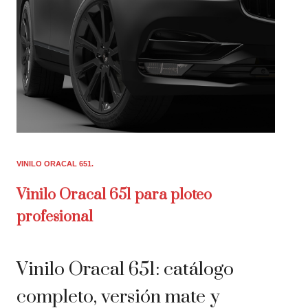
VINILO ORACAL 651
Vinilo Oracal 651 para ploteo
profesional
Vinilo Oracal 651: catálogo
completo, versión mate y