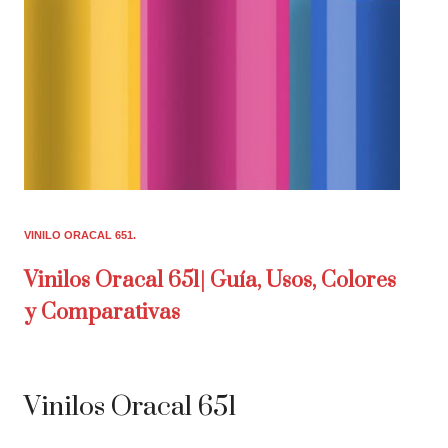
VINILO ORACAL 651
Vinilos Oracal 651| Guía, Usos, Colores
y Comparativas
Vinilos Oracal 651