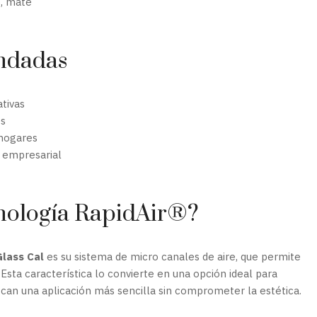
o, mate
ndadas
ativas
es
hogares
g empresarial
cnología RapidAir®?
lass Cal
es su sistema de micro canales de aire, que permite
. Esta característica lo convierte en una opción ideal para
scan una aplicación más sencilla sin comprometer la estética.