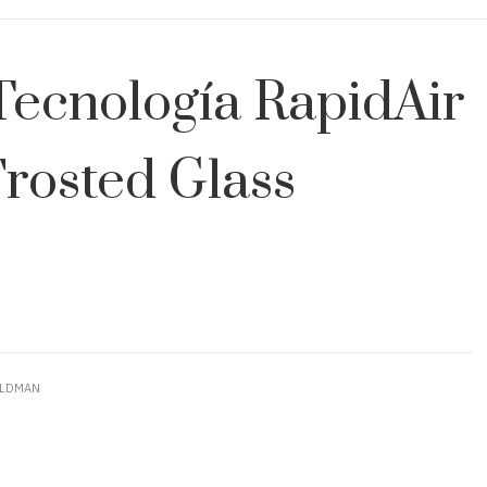
 Tecnología RapidAir
Frosted Glass
ELDMAN