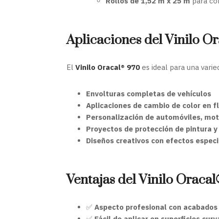
Rollos de 1,52 m x 25 m
para co
Aplicaciones del Vinilo O
El
Vinilo Oracal® 970
es ideal para una vari
Envolturas completas de vehículos
Aplicaciones de cambio de color en f
Personalización de automóviles, mot
Proyectos de protección de pintura y
Diseños creativos con efectos especi
Ventajas del Vinilo Oraca
✅
Aspecto profesional con acabado
✅
Fácil de aplicar en superficies cur