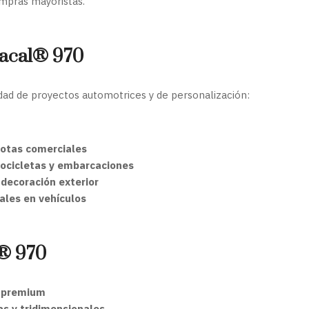
mpras mayoristas.
racal® 970
edad de proyectos automotrices y de personalización:
lotas comerciales
ocicletas y embarcaciones
 decoración exterior
ales en vehículos
l® 970
s premium
vas y tridimensionales