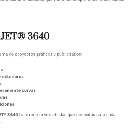
RAJET® 3640
ma de proyectos gráficos y publicitarios:
os
y exteriores
s
igeramente curvas
adas
iciones
ET® 3640
te ofrece la versatilidad que necesitas para cada
y
.