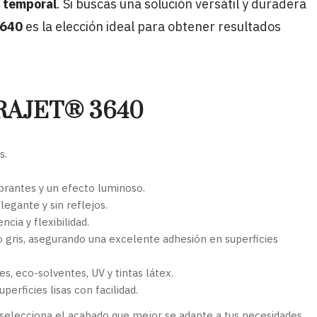
n temporal
. Si buscas una solución versátil y duradera
3640
es la elección ideal para obtener resultados
 ORAJET® 3640
s.
brantes y un efecto luminoso.
legante y sin reflejos.
cia y flexibilidad.
 gris, asegurando una excelente adhesión en superficies
s, eco-solventes, UV y tintas látex.
perficies lisas con facilidad.
selecciona el acabado que mejor se adapte a tus necesidades.