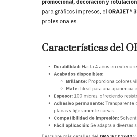
promocional, decoración y rotulació
para gráficos impresos, el
ORAJET® 
profesionales.
Características del
Durabilidad:
Hasta 4 años en exteriore
Acabados disponibles:
Brillante:
Proporciona colores vi
Mate:
Ideal para una apariencia e
Espesor:
100 micras, ofreciendo resisten
Adhesivo permanente:
Transparente o
planas y ligeramente curvas.
Compatibilidad de impresión:
Solvente
Fácil aplicación:
Se adapta a diversas su
Descubre más detalles del
ORAJET® 3640
y 