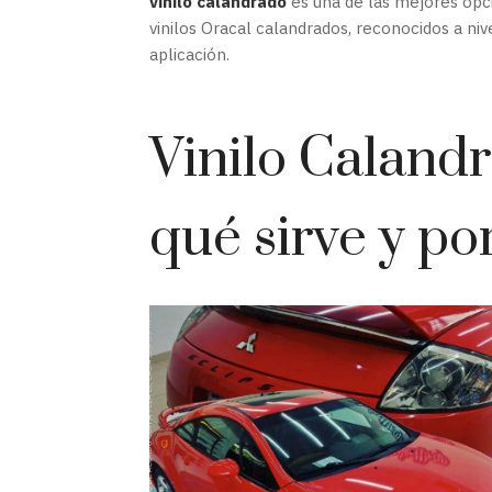
vinilo calandrado
es una de las mejores opc
vinilos Oracal calandrados, reconocidos a nive
aplicación.
Vinilo Calandr
qué sirve y po