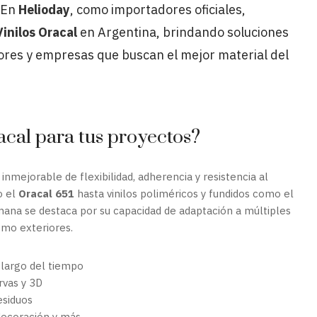
. En
Helioday
, como importadores oficiales,
Vinilos Oracal
en Argentina, brindando soluciones
ores y empresas que buscan el mejor material del
acal para tus proyectos?
mejorable de flexibilidad, adherencia y resistencia al
o el
Oracal 651
hasta vinilos poliméricos y fundidos como el
mana se destaca por su capacidad de adaptación a múltiples
omo exteriores.
o largo del tiempo
rvas y 3D
esiduos
 decoración y más