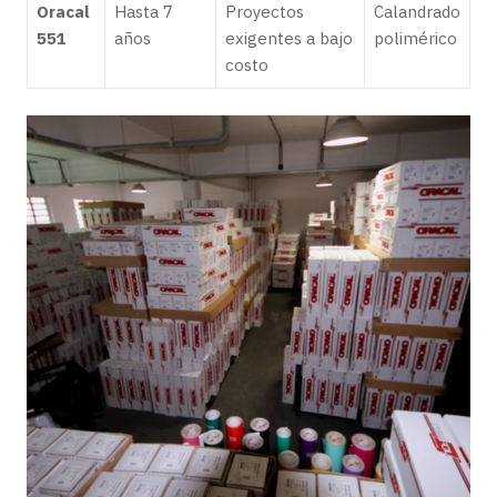
Oracal
Hasta 7
Proyectos
Calandrado
551
años
exigentes a bajo
polimérico
costo