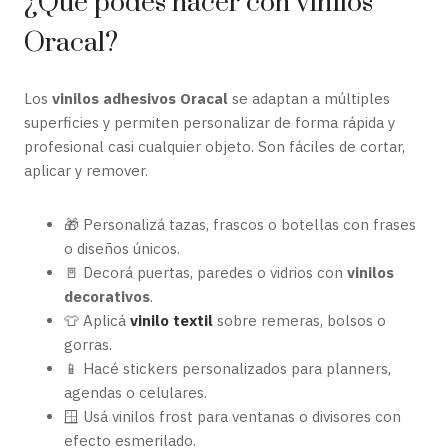
¿Qué podés hacer con vinilos
Oracal?
Los
vinilos adhesivos Oracal
se adaptan a múltiples
superficies y permiten personalizar de forma rápida y
profesional casi cualquier objeto. Son fáciles de cortar,
aplicar y remover.
🎁 Personalizá tazas, frascos o botellas con frases
o diseños únicos.
🚪 Decorá puertas, paredes o vidrios con
vinilos
decorativos
.
👕 Aplicá
vinilo textil
sobre remeras, bolsos o
gorras.
📱 Hacé stickers personalizados para planners,
agendas o celulares.
🪟 Usá vinilos frost para ventanas o divisores con
efecto esmerilado.