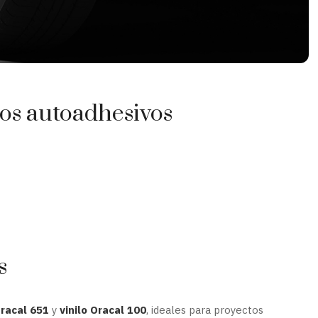
ilos autoadhesivos
s
Oracal 651
y
vinilo Oracal 100
, ideales para proyectos