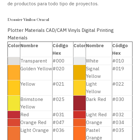
de productos para todo tipo de proyectos.
Dossier Vinilos Oracal
Plotter Materials CAD/CAM Vinyls
Digital Printing
Materials
Color
Nombre
Código
Color
Nombre
Código
Hex
Hex
Transparent
#000
White
#010
Golden Yellow
#020
Signal
#019
Yellow
Yellow
#021
Light
#022
Yellow
Brimstone
#025
Dark Red
#030
Yellow
Red
#031
Light Red
#032
Orange Red
#047
Orange
#034
Light Orange
#036
Pastel
#035
Orange