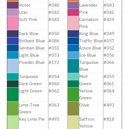
Violet
#040
Lavender
#043
Lilac
#042
Pink
#041
Soft Pink
#045
Carnation
#429
Pink
Dark Blue
#050
King Blue
#049
Brilliant Blue
#086
Traffic Blue
#057
Gentian Blue
#051
Azure Blue
#052
Light Blue
#053
Ice Blue
#056
Powder Blue
#172
Turquoise
#066
Blue
Turquoise
#054
Mint
#055
Dark Green
#060
Green
#061
Light Green
#062
Yellow
#064
Green
Lime-Tree
#063
Olive
#493
Green
Key Lime Pie
#495
Saffron
#818
Yellow