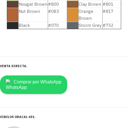
Nougat Brown
#800
Clay Brown
#801
Nut Brown
#083
Orange
#817
Brown
Black
#070
Storm Grey
#752
VENTA DIRECTA
Comprar por WhatsApp
VINILOS ORACAL 651