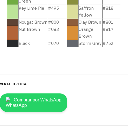
Green
Key Lime Pie
#495
Saffron
#818
Yellow
Nougat Brown
#800
Clay Brown
#801
Nut Brown
#083
Orange
#817
Brown
Black
#070
Storm Grey
#752
VENTA DIRECTA
Comprar por WhatsApp