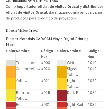
Certificados: AGB
DIN EN 13501-1
Como
importador oficial de vinilos Oracal
y
distribuidor
oficial de vinilos Oracal
, garantizamos una amplia gama
de productos para todo tipo de proyectos.
Dossier Vinilos Oracal
Plotter Materials CAD/CAM Vinyls
Digital Printing
Materials
Color
Nombre
Código
Color
Nombre
Código
Hex
Hex
Transparent
#000
White
#010
Golden Yellow
#020
Signal
#019
Yellow
Yellow
#021
Light
#022
Yellow
Brimstone
#025
Dark Red
#030
Yellow
Red
#031
Light Red
#032