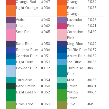
Orange Red
#047
Orange
#034
Light Orange
#036
Pastel
#035
Orange
Violet
#040
Lavender
#043
Lilac
#042
Pink
#041
Soft Pink
#045
Carnation
#429
Pink
Dark Blue
#050
King Blue
#049
Brilliant Blue
#086
Traffic Blue
#057
Gentian Blue
#051
Azure Blue
#052
Light Blue
#053
Ice Blue
#056
Powder Blue
#172
Turquoise
#066
Blue
Turquoise
#054
Mint
#055
Dark Green
#060
Green
#061
Light Green
#062
Yellow
#064
Green
Lime-Tree
#063
Olive
#493