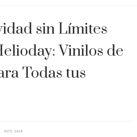
idad sin Límites
elioday: Vinilos de
ara Todas tus
N
HITS: 2418