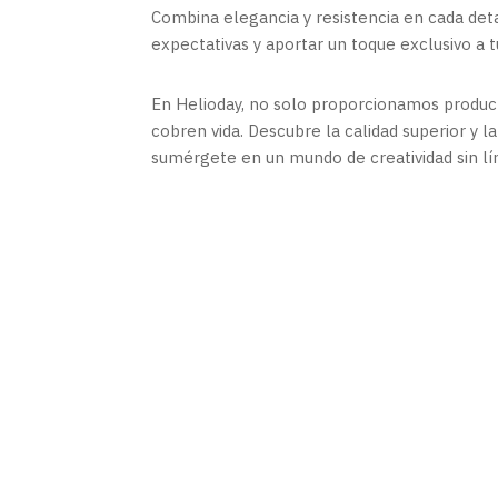
Combina elegancia y resistencia en cada det
expectativas y aportar un toque exclusivo a 
En Helioday, no solo proporcionamos produc
cobren vida. Descubre la calidad superior y l
sumérgete en un mundo de creatividad sin lí
vinilo oracal 651
,
vini
oracal vinilo, vinilos
Oracal
,
Distribuidor 
vinilo adhesivo, vinilo