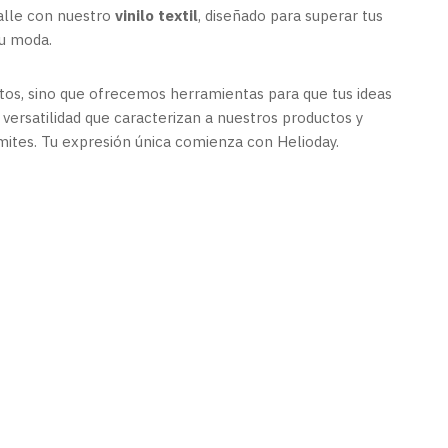
alle con nuestro
vinilo textil
, diseñado para superar tus
tu moda.
tos, sino que ofrecemos herramientas para que tus ideas
a versatilidad que caracterizan a nuestros productos y
mites. Tu expresión única comienza con Helioday.
los oracal
, vinilos de corte,
 autoadhesivos,
Importador
Oracal
, vinilos oracal 651,
 oracal 751,
Vinilo Oracal