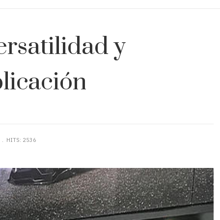
ersatilidad y
licación
N
HITS: 2536