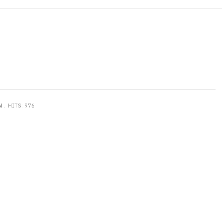
N
HITS: 976