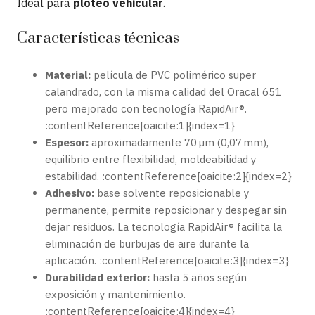
Ideal para
ploteo vehicular
.
Características técnicas
Material:
película de PVC polimérico super
calandrado, con la misma calidad del Oracal 651
pero mejorado con tecnología RapidAir®.
:contentReference[oaicite:1]{index=1}
Espesor:
aproximadamente 70 µm (0,07 mm),
equilibrio entre flexibilidad, moldeabilidad y
estabilidad. :contentReference[oaicite:2]{index=2}
Adhesivo:
base solvente reposicionable y
permanente, permite reposicionar y despegar sin
dejar residuos. La tecnología RapidAir® facilita la
eliminación de burbujas de aire durante la
aplicación. :contentReference[oaicite:3]{index=3}
Durabilidad exterior:
hasta 5 años según
exposición y mantenimiento.
:contentReference[oaicite:4]{index=4}