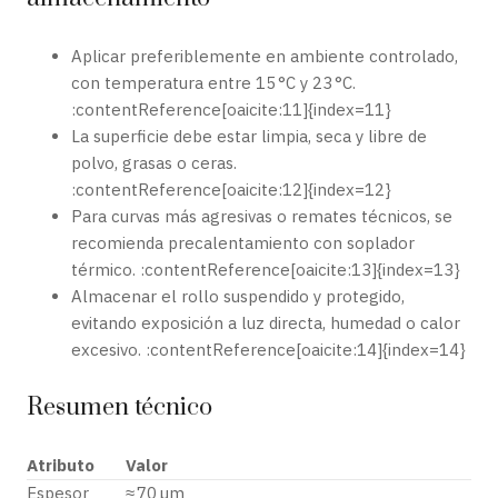
Aplicar preferiblemente en ambiente controlado,
con temperatura entre 15 °C y 23 °C.
:contentReference[oaicite:11]{index=11}
La superficie debe estar limpia, seca y libre de
polvo, grasas o ceras.
:contentReference[oaicite:12]{index=12}
Para curvas más agresivas o remates técnicos, se
recomienda precalentamiento con soplador
térmico. :contentReference[oaicite:13]{index=13}
Almacenar el rollo suspendido y protegido,
evitando exposición a luz directa, humedad o calor
excesivo. :contentReference[oaicite:14]{index=14}
Resumen técnico
Atributo
Valor
Espesor
≈ 70 µm