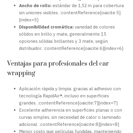
Ancho de rollo:
estándar de 1,52 m para cobertura
sin uniones visibles. :contentReference[oaicite:5]
{index=5}
Disponibilidad cromática:
variedad de colores
sólidos en brillo y mate, generalmente 15
opciones sólidas brillantes y 3 mate, según
distribuidor. :contentReference[oaicite:6]{index=6}
Ventajas para profesionales del car
wrapping
Aplicación rápida y limpia: gracias al adhesivo con
tecnología RapidAir®, incluso en superficies
grandes. :contentReference[oaicite:7]{index=7}
Excelente adherencia en superficies planas o con
curvas simples, sin necesidad de calor o laminado
adicional. :contentReference[oaicite:8]{index=8}
Menor costo que películas fundidas, manteniendo