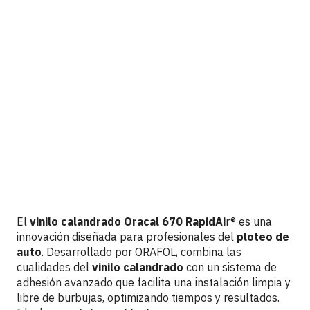
Vinilo Calandrado Oracal 670
RapidAir® – rapidez, precisión y
tecnología avanzada
S. FELDMAN
31 JULY 2025
El
vinilo calandrado
Oracal 670 RapidAi
r® es una
innovación diseñada para profesionales del
ploteo de
auto
. Desarrollado por ORAFOL, combina las
cualidades del
vinilo calandrado
con un sistema de
adhesión avanzado que facilita una instalación limpia y
libre de burbujas, optimizando tiempos y resultados.